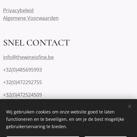
Privacybeleid
Algemene Voorwaarden
SNEL CONTACT
info@thewineisfine.be
+32(0)485695993
+32(0)472292755
+32(0)472524509
Wij gebruiken cookies om onze website goed te laten
functioneren en te beveiligen, en om je de best mogelijke
Mogelijk gemaakt door
Webnode
Cookies
gebruikerservaring te bieden.