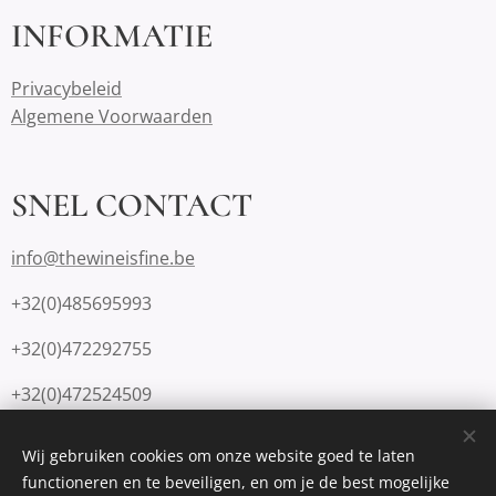
INFORMATIE
Privacybeleid
Algemene Voorwaarden
SNEL CONTACT
info@thewineisfine.be
+32(0)485695993
+32(0)472292755
+32(0)472524509
Wij gebruiken cookies om onze website goed te laten
functioneren en te beveiligen, en om je de best mogelijke
Mogelijk gemaakt door
Webnode
Cookies