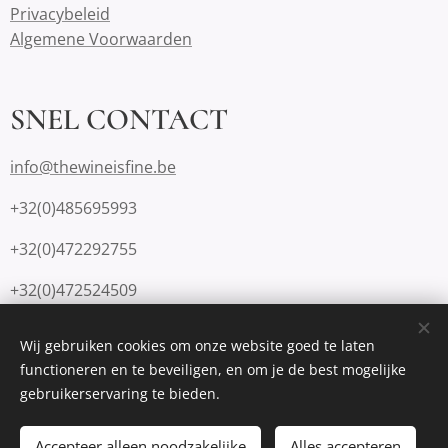
Privacybeleid
Algemene Voorwaarden
SNEL CONTACT
info@thewineisfine.be
+32(0)485695993
+32(0)472292755
+32(0)472524509
Wij gebruiken cookies om onze website goed te laten
functioneren en te beveiligen, en om je de best mogelijke
Mogelijk gemaakt door
Webnode
Cookies
gebruikerservaring te bieden.
Toevoegen aan de winkelwagen
Accepteer alleen noodzakelijke
Alles accepteren